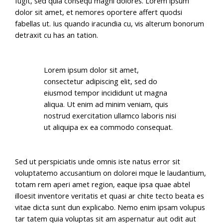
fugit, sed quia consequ magni dolores. Lorem ipsum
dolor sit amet, et nemores oportere affert quodsi
fabellas ut. Ius quando iracundia cu, vis alterum bonorum
detraxit cu has an tation.
Lorem ipsum dolor sit amet,
consectetur adipiscing elit, sed do
eiusmod tempor incididunt ut magna
aliqua. Ut enim ad minim veniam, quis
nostrud exercitation ullamco laboris nisi
ut aliquipa ex ea commodo consequat.
Sed ut perspiciatis unde omnis iste natus error sit
voluptatemo accusantium on dolorei mque le laudantium,
totam rem aperi amet region, eaque ipsa quae abtel
illoesit inventore veritatis et quasi ar chite tecto beata es
vitae dicta sunt dun explicabo. Nemo enim ipsam volupus
tar tatem quia voluptas sit am aspernatur aut odit aut