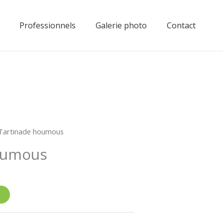
Professionnels
Galerie photo
Contact
Tartinade houmous
oumous
e