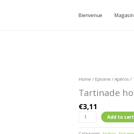
Bienvenue
Magasin
Tartinade
Home
/
Epicerie
/
Apéros
/ 
houmous
Tartinade h
quantity
€
3,11
Add to cart
Categories:
Apéros
,
Epiceri