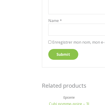
Name
*
Enregistrer mon nom, mon e-m
Related products
Epicerie
Cubi pomme-poire – 3l