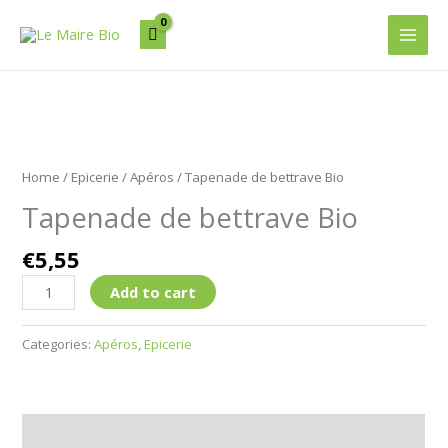
Aller
Main
au
Men
contenu
Tapenade
de
Home
/
Epicerie
/
Apéros
/ Tapenade de bettrave Bio
bettrave
Tapenade de bettrave Bio
Bio
quantity
€
5,55
Add to cart
Categories:
Apéros
,
Epicerie
Description