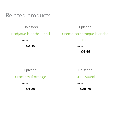
Related products
Boissons
Epicerie
Badjawe blonde – 33cl
Crème balsamique blanche
BIO
Rated
€
2,40
0
Rated
€
4,46
out
0
of
out
5
of
5
Epicerie
Boissons
Crackers fromage
Gili – 500ml
Rated
€
4,25
Rated
€
20,75
0
0
out
out
of
of
5
5