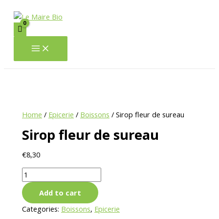
Main
Aller
Sirop
Menu
au
fleur
contenu
de
sureau
quantity
Home
/
Epicerie
/
Boissons
/ Sirop fleur de sureau
Sirop fleur de sureau
€
8,30
Add to cart
Categories:
Boissons
,
Epicerie