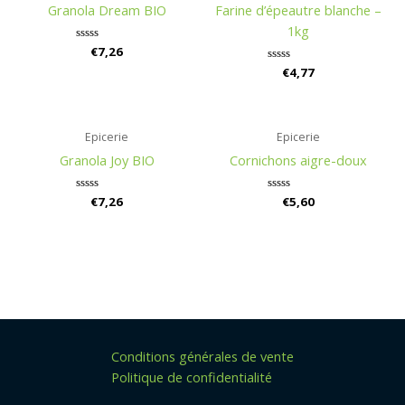
Granola Dream BIO
Farine d’épeautre blanche –
1kg
Rated
€
7,26
0
Rated
€
4,77
out
0
of
out
5
of
5
Epicerie
Epicerie
Granola Joy BIO
Cornichons aigre-doux
Rated
€
7,26
Rated
€
5,60
0
0
out
out
of
of
5
5
Conditions générales de vente
Politique de confidentialité