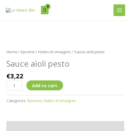
Aller
Main
au
Men
contenu
Sauce
aïoli
Home
/
Epicerie
/
Huiles et vinaigres
/ Sauce aïoli pesto
pesto
Sauce aïoli pesto
quantity
€
3,22
Add to cart
Categories:
Epicerie
,
Huiles et vinaigres
Description