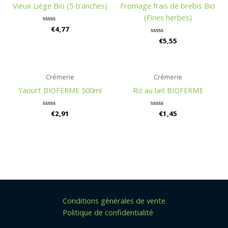
Vieux Liège Bio (5 tranches)
Fromage frais de brebis Bio
(Fines herbes)
Rated
€
4,77
0
Rated
€
5,55
out
0
of
out
5
of
5
Crémerie
Crémerie
Yaourt BIOFERME 500ml
Riz au lait BIOFERME
Rated
€
2,91
Rated
€
1,45
0
0
out
out
of
of
5
5
Conditions générales de vente
Politique de confidentialité