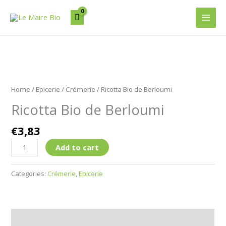
Aller
Main
au
Men
contenu
Ricotta
Bio
Home
/
Epicerie
/
Crémerie
/ Ricotta Bio de Berloumi
de
Ricotta Bio de Berloumi
Berloumi
quantity
€
3,83
Add to cart
Categories:
Crémerie
,
Epicerie
Description