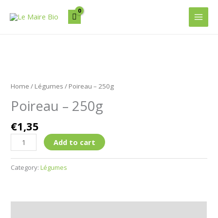
Aller
Main
au
Men
contenu
Poireau
-
Home
/
Légumes
/ Poireau – 250g
250g
Poireau – 250g
quantity
€
1,35
Add to cart
Category:
Légumes
Description