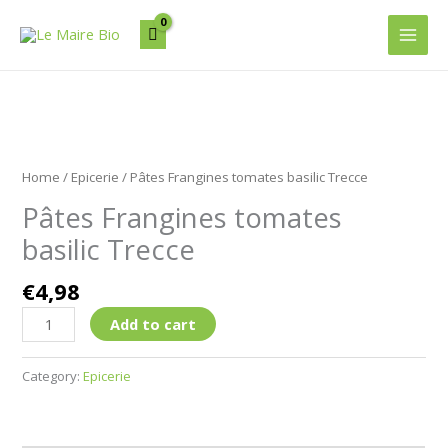
Aller
Main
au
Men
contenu
Pâtes
Frangines
Home
/
Epicerie
/ Pâtes Frangines tomates basilic Trecce
tomates
Pâtes Frangines tomates
basilic
Trecce
basilic Trecce
quantity
€
4,98
Add to cart
Category:
Epicerie