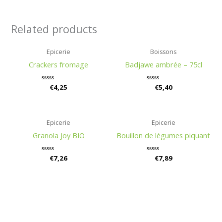
Related products
Epicerie
Boissons
Crackers fromage
Badjawe ambrée – 75cl
Rated
€
4,25
Rated
€
5,40
0
0
out
out
of
of
5
5
Epicerie
Epicerie
Granola Joy BIO
Bouillon de légumes piquant
Rated
€
7,26
Rated
€
7,89
0
0
out
out
of
of
5
5