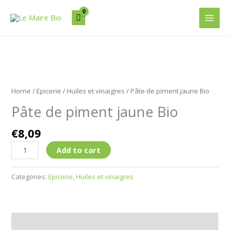
Aller
Main
au
Men
contenu
Pâte
de
Home
/
Epicerie
/
Huiles et vinaigres
/ Pâte de piment jaune Bio
piment
Pâte de piment jaune Bio
jaune
Bio
€
8,09
quantity
Add to cart
Categories:
Epicerie
,
Huiles et vinaigres
Description