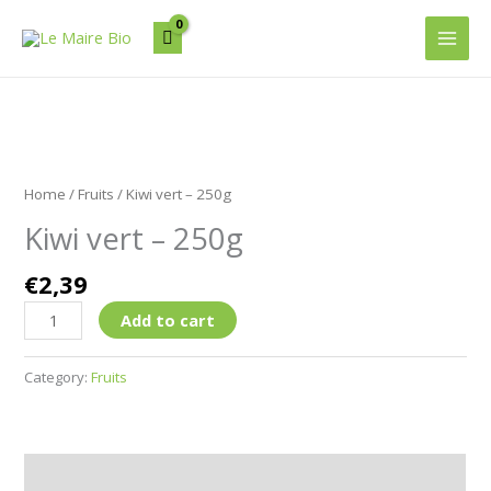
Aller
Main
au
Men
contenu
Kiwi
vert
Home
/
Fruits
/ Kiwi vert – 250g
-
Kiwi vert – 250g
250g
quantity
€
2,39
Add to cart
Category:
Fruits
Additional information