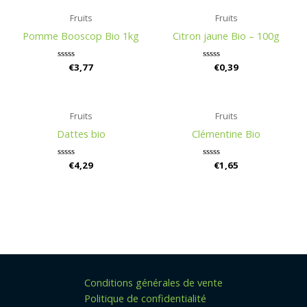
Fruits
Fruits
Pomme Booscop Bio 1kg
Citron jaune Bio – 100g
Rated
€
3,77
Rated
€
0,39
0
0
out
out
of
of
5
5
Fruits
Fruits
Dattes bio
Clémentine Bio
Rated
€
4,29
Rated
€
1,65
0
0
out
out
of
of
5
5
Conditions générales de vente
Politique de confidentialité