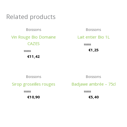
Related products
Boissons
Boissons
Vin Rouge Bio Domaine
Lait entier Bio 1L
CAZES
Rated
€
1,25
0
Rated
€
11,42
out
0
of
out
5
of
5
Boissons
Boissons
Sirop groseilles rouges
Badjawe ambrée – 75cl
Rated
€
10,90
Rated
€
5,40
0
0
out
out
of
of
5
5