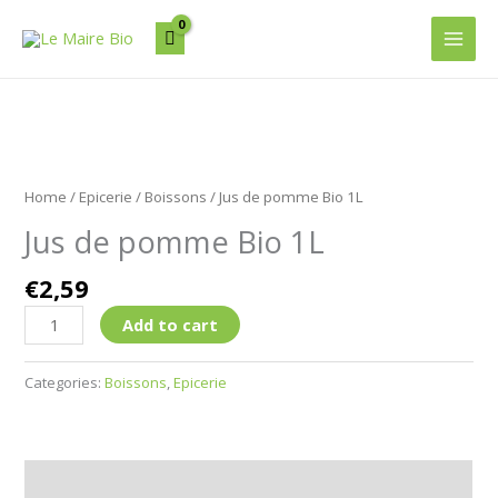
Aller
Main
au
Men
contenu
Jus
de
Home
/
Epicerie
/
Boissons
/ Jus de pomme Bio 1L
pomme
Jus de pomme Bio 1L
Bio
1L
€
2,59
quantity
Add to cart
Categories:
Boissons
,
Epicerie
Description