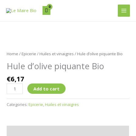
Aller
Main
au
Men
contenu
Hule
d'olive
Home
/
Epicerie
/
Huiles et vinaigres
/ Hule d’olive piquante Bio
piquante
Hule d’olive piquante Bio
Bio
quantity
€
6,17
Add to cart
Categories:
Epicerie
,
Huiles et vinaigres
Description