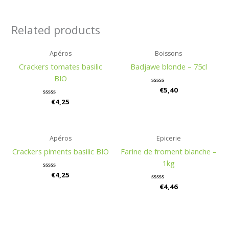
Related products
Apéros
Boissons
Crackers tomates basilic
Badjawe blonde – 75cl
BIO
Rated
€
5,40
0
Rated
€
4,25
out
0
of
out
5
of
5
Apéros
Epicerie
Crackers piments basilic BIO
Farine de froment blanche –
1kg
Rated
€
4,25
0
Rated
€
4,46
out
0
of
out
5
of
5