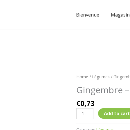
Bienvenue
Magasin
Gingembre
Home
/
Légumes
/ Gingemb
-
Gingembre –
100
gr
€
0,73
quantity
Add to cart
Category:
Légumes