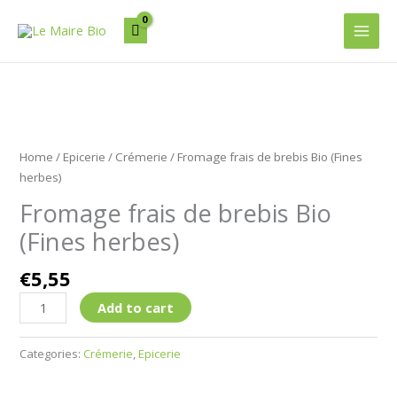
Aller
Main
au
Men
contenu
Fromage
frais
Home
/
Epicerie
/
Crémerie
/ Fromage frais de brebis Bio (Fines
de
herbes)
brebis
Fromage frais de brebis Bio
Bio
(Fines
(Fines herbes)
herbes)
quantity
€
5,55
Add to cart
Categories:
Crémerie
,
Epicerie