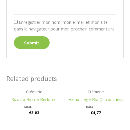
Enregistrer mon nom, mon e-mail et mon site
dans le navigateur pour mon prochain commentaire.
Related products
Crémerie
Crémerie
Ricotta Bio de Berloumi
Vieux Liège Bio (5 tranches)
Rated
€
3,83
Rated
€
4,77
0
0
out
out
of
of
5
5